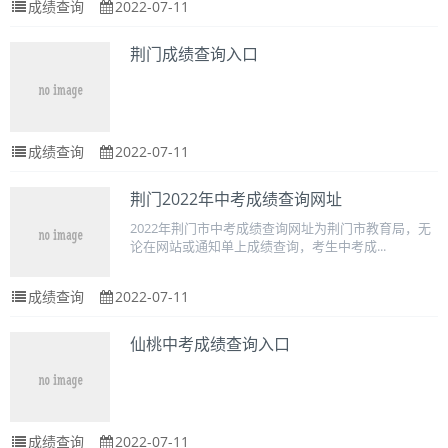
成绩查询
2022-07-11
荆门成绩查询入口
成绩查询
2022-07-11
荆门2022年中考成绩查询网址
2022年荆门市中考成绩查询网址为荆门市教育局，无
论在网站或通知单上成绩查询，考生中考成...
成绩查询
2022-07-11
仙桃中考成绩查询入口
成绩查询
2022-07-11