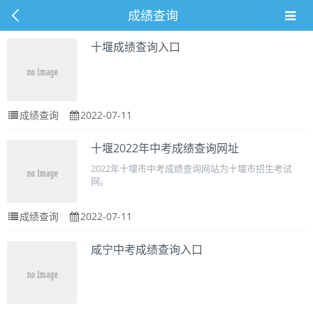
成绩查询
十堰成绩查询入口
成绩查询
2022-07-11
十堰2022年中考成绩查询网址
2022年十堰市中考成绩查询网站为十堰市招生考试
网。
成绩查询
2022-07-11
咸宁中考成绩查询入口