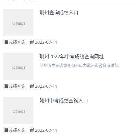
荆州查询成绩入口
成绩查询
2022-07-11
荆州2022年中考成绩查询网址
荆州市中考成绩查询入口为荆州市教育考试院。
成绩查询
2022-07-11
随州中考成绩查询入口
成绩查询
2022-07-11