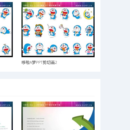
哆啦A梦PPT剪切画2