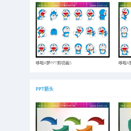
哆啦A梦PPT剪切画5
哆啦A
PPT箭头