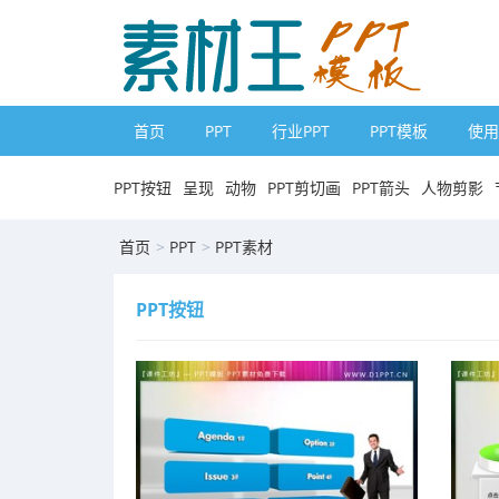
首页
PPT
行业PPT
PPT模板
使用
PPT按钮
呈现
动物
PPT剪切画
PPT箭头
人物剪影
首页
>
PPT
>
PPT素材
PPT按钮