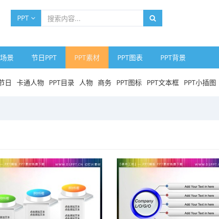
PPT
场景
节日PPT
PPT素材
PPT图表
PPT背景
节日
卡通人物
PPT目录
人物
商务
PPT图标
PPT文本框
PPT小插图