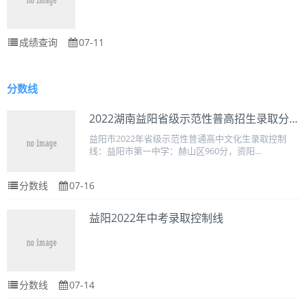
成绩查询
07-11
分数线
2022湖南益阳省级示范性普高招生录取分...
益阳市2022年省级示范性普通高中文化生录取控制
线：益阳市第一中学：赫山区960分，资阳...
分数线
07-16
益阳2022年中考录取控制线
分数线
07-14