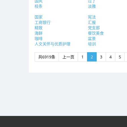
国风
过了
枝条
淡雅
国家
宪法
工商银行
汇报
精致
党支部
海鲜
餐饮美食
咖啡
盆景
人文关怀与优质护理
培训
共6919条
上一页
1
2
3
4
5