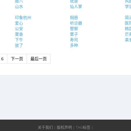
腊八
就是
风
山水
仙人掌
学
印象杭州
相册
简
爱心
听诊器
医
公安
警察
韩
栗香
栗子
芒
下午
寿司
美
放了
多种
6
下一页
最后一页
关于我们
|
版权声明
|
TAG标签
|