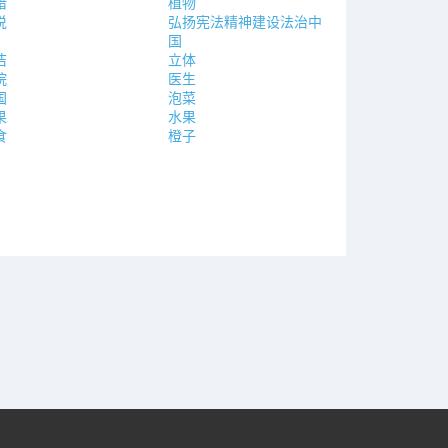
腊
植物
说
弘扬宪法精神建设法治中
国
洁
立体
院
医生
国
泡菜
果
水果
食
橙子