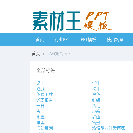
首页
行业PPT
PPT模板
使用场景
首页
TAG集合页面
全部标签
桌上
学生
双减
携手
免费下载
黑色
述职报告
红绿
一日
活动
古典
小寒
水墨
群山
唯美
雪景
活动策划
浓情腊八让爱回家