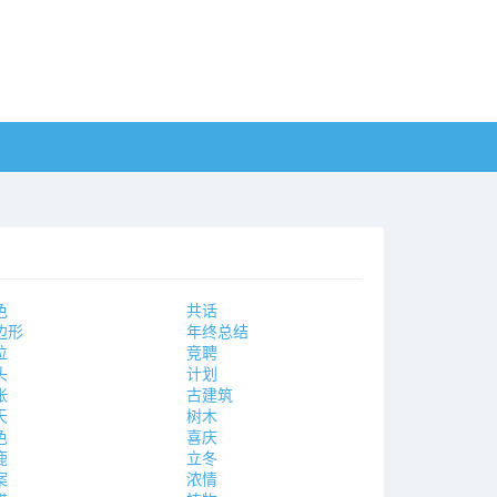
色
共话
边形
年终总结
位
竞聘
头
计划
张
古建筑
天
树木
色
喜庆
鹿
立冬
案
浓情