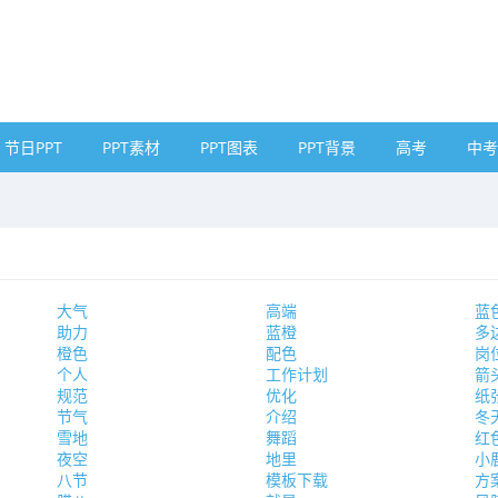
节日PPT
PPT素材
PPT图表
PPT背景
高考
中考
大气
高端
蓝
助力
蓝橙
多
橙色
配色
岗
个人
工作计划
箭
规范
优化
纸
节气
介绍
冬
雪地
舞蹈
红
夜空
地里
小
八节
模板下载
方